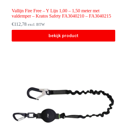
Vallijn Fire Free – Y Lijn 1,00 – 1,50 meter met
valdemper – Kratos Safety FA3040210 – FA3040215
€
112,78
excl. BTW
Dit
bekijk product
product
heeft
meerdere
variaties.
Deze
optie
kan
gekozen
worden
op
de
productpagina