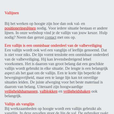
Vallijnen
Bij het werken op hoogte zijn hoe dan ook val- en
positioneringslijnen
nodig. Voor iedere situatie bestaan er andere
lijnen. In onze webshop vind je de vallijn van jouw keuze. Hulp
nodig? Neem dan gerust
contact
met ons op.
Een vallijn is een onmisbaar onderdeel van de valbeveiliging
Een vallijn wordt ook wel een vanglijn of leeflijn genoemd. Dat
is niet voor niks. De lijn vormt tenslotte een onmisbaar onderdeel
van de valbeveiliging. Hij kan levensbedreigend letsel
voorkomen. Het is daarom van groot belang dat een geschikte
vallijn wordt gebruikt in elke situatie. De lengte is een belangrijk
aspect als het gaat om de vallijn. Een te korte lijn beperkt de
bewegingsvrijheid, maar een te lange lijn kan tot onveilige
situaties leiden. De juiste afweging voor het beste materiaal is
daarom van belang. Uiteraard zijn hoogwaardige
veiligheidsharnassen
,
valblokken
en
veiligheidshaken
ook
belangrijk.
Vallijn als vanglijn
Bij werkzaamheden op hoogte wordt een vallijn gebruikt als
vanglijn. In deze gevallen stopt de lijn de val. De gebruiker raakt