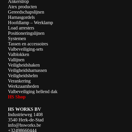
Ankerstrop
Atex producten
Gereedschapslijnen
Harnasgordels
Hoofdlamp – Werklamp
Load arresters
Positioneringslijnen
Systemen
Tassen en accessoires
Valbeveiliging-sets
Valblokken
Vallijnen
Veiligheidshaken
Veiligheidsharnassen
Veiligheidshelm
Verankering
Werkzaamheden
Valbeveiliging hellend dak
HS Shop
HS WORKS BV
Industrieweg 1408
3540 Herk-de-Stad
info@hsworks.be
+32498660444