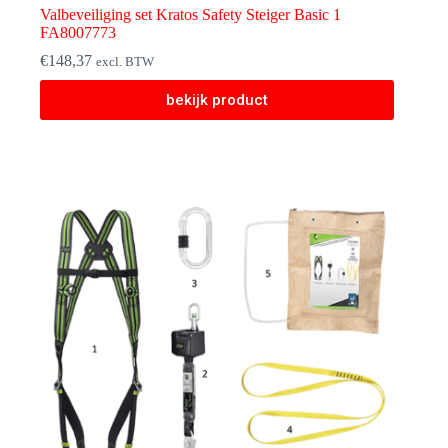
Valbeveiliging set Kratos Safety Steiger Basic 1
FA8007773
€
148,37
excl. BTW
Dit
bekijk product
product
heeft
meerdere
variaties.
Deze
optie
kan
gekozen
worden
op
de
productpagina