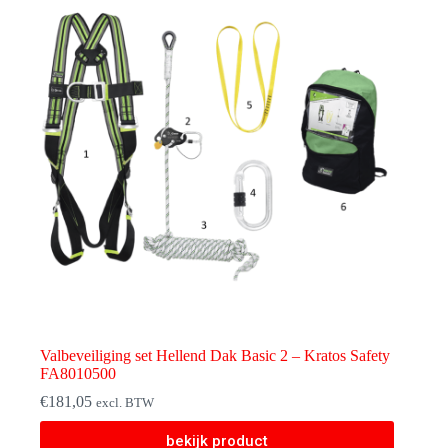
optie
kan
gekozen
worden
op
de
productpagina
Valbeveiliging set Hellend Dak Basic 2 – Kratos Safety
FA8010500
€
181,05
excl. BTW
bekijk product