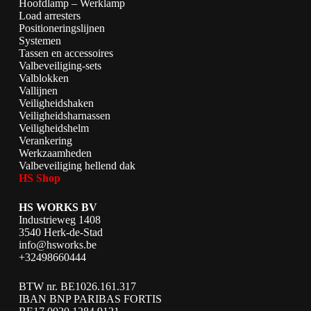
Hoofdlamp – Werklamp
Load arresters
Positioneringslijnen
Systemen
Tassen en accessoires
Valbeveiliging-sets
Valblokken
Vallijnen
Veiligheidshaken
Veiligheidsharnassen
Veiligheidshelm
Verankering
Werkzaamheden
Valbeveiliging hellend dak
HS Shop
HS WORKS BV
Industrieweg 1408
3540 Herk-de-Stad
info@hsworks.be
+32498660444
BTW nr. BE1026.161.317
IBAN BNP PARIBAS FORTIS