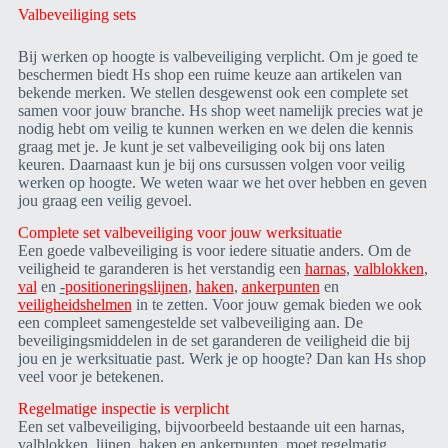
Valbeveiliging sets
Bij werken op hoogte is valbeveiliging verplicht. Om je goed te
beschermen biedt Hs shop een ruime keuze aan artikelen van
bekende merken. We stellen desgewenst ook een complete set
samen voor jouw branche. Hs shop weet namelijk precies wat je
nodig hebt om veilig te kunnen werken en we delen die kennis
graag met je. Je kunt je set valbeveiliging ook bij ons laten
keuren. Daarnaast kun je bij ons cursussen volgen voor veilig
werken op hoogte. We weten waar we het over hebben en geven
jou graag een veilig gevoel.
Complete set valbeveiliging voor jouw werksituatie
Een goede valbeveiliging is voor iedere situatie anders. Om de
veiligheid te garanderen is het verstandig een
harnas
,
valblokken
,
val
en
-
positioneringslijnen
,
haken
,
ankerpunten
en
veiligheidshelmen
in te zetten. Voor jouw gemak bieden we ook
een compleet samengestelde set valbeveiliging aan. De
beveiligingsmiddelen in de set garanderen de veiligheid die bij
jou en je werksituatie past. Werk je op hoogte? Dan kan Hs shop
veel voor je betekenen.
Regelmatige inspectie is verplicht
Een set valbeveiliging, bijvoorbeeld bestaande uit een harnas,
valblokken, lijnen, haken en ankerpunten, moet regelmatig