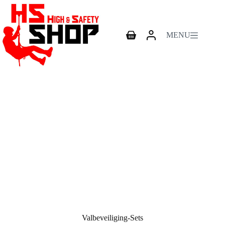
Ga
naar
de
inhoud
MENU
Winkelwagen
Valbeveiliging-Sets