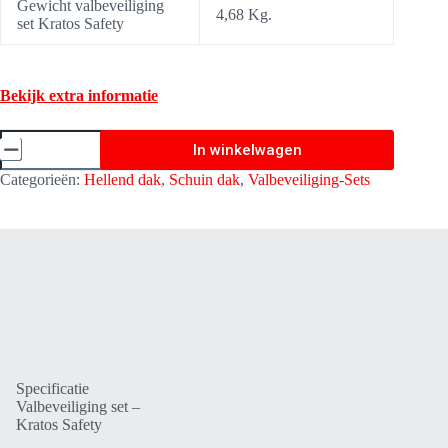
Gewicht valbeveiliging
4,68 Kg.
set Kratos Safety
Bekijk extra informatie
Valbeveiliging
In winkelwagen
set
Hellend
Categorieën:
Hellend dak
,
Schuin dak
,
Valbeveiliging-Sets
Dak
Basic
3
-
Kratos
Safety
FA8010401
aantal
Specificatie
Valbeveiliging set –
Kratos Safety