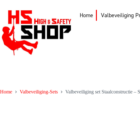
Ga
naar
de
Home
Valbeveiliging P
inhoud
Home
Valbeveiliging-Sets
Valbeveiliging set Staalconstructie –