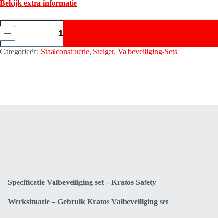
Bekijk extra informatie
Valbeveiliging
set
Staalconstructie
-
Categorieën:
Staalconstructie
,
Steiger
,
Valbeveiliging-Sets
Steiger
-
Kratos
Safety
FA8010300
aantal
Specificatie Valbeveiliging set – Kratos Safety
Werksituatie – Gebruik Kratos Valbeveiliging set