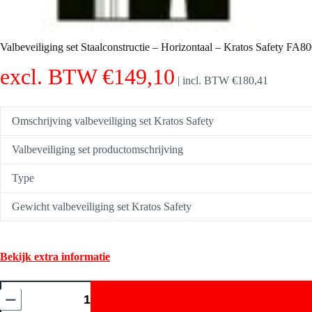
Valbeveiliging set Staalconstructie – Horizontaal – Kratos Safety FA
excl. BTW
€
149,10
|
incl. BTW
€
180,41
Omschrijving valbeveiliging set Kratos Safety
Valbeveiliging set productomschrijving
Type
Gewicht valbeveiliging set Kratos Safety
Bekijk extra informatie
Valbeveiliging
set
Staalconstructie