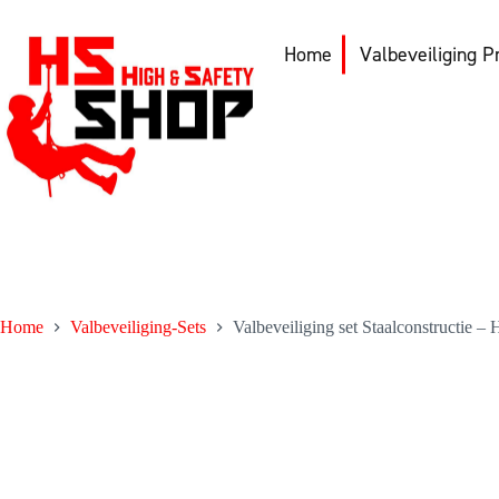
Ga
naar
de
Home
Valbeveiliging P
inhoud
Home
Valbeveiliging-Sets
Valbeveiliging set Staalconstructie 