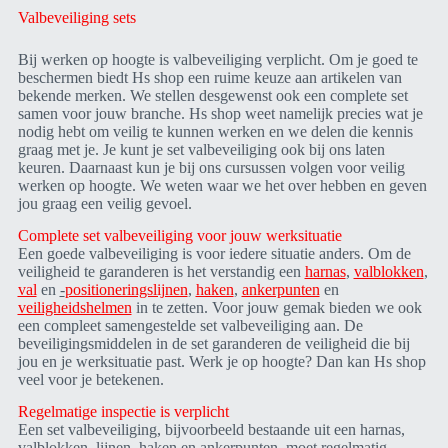
Valbeveiliging sets
Bij werken op hoogte is valbeveiliging verplicht. Om je goed te
beschermen biedt Hs shop een ruime keuze aan artikelen van
bekende merken. We stellen desgewenst ook een complete set
samen voor jouw branche. Hs shop weet namelijk precies wat je
nodig hebt om veilig te kunnen werken en we delen die kennis
graag met je. Je kunt je set valbeveiliging ook bij ons laten
keuren. Daarnaast kun je bij ons cursussen volgen voor veilig
werken op hoogte. We weten waar we het over hebben en geven
jou graag een veilig gevoel.
Complete set valbeveiliging voor jouw werksituatie
Een goede valbeveiliging is voor iedere situatie anders. Om de
veiligheid te garanderen is het verstandig een
harnas
,
valblokken
,
val
en
-
positioneringslijnen
,
haken
,
ankerpunten
en
veiligheidshelmen
in te zetten. Voor jouw gemak bieden we ook
een compleet samengestelde set valbeveiliging aan. De
beveiligingsmiddelen in de set garanderen de veiligheid die bij
jou en je werksituatie past. Werk je op hoogte? Dan kan Hs shop
veel voor je betekenen.
Regelmatige inspectie is verplicht
Een set valbeveiliging, bijvoorbeeld bestaande uit een harnas,
valblokken, lijnen, haken en ankerpunten, moet regelmatig