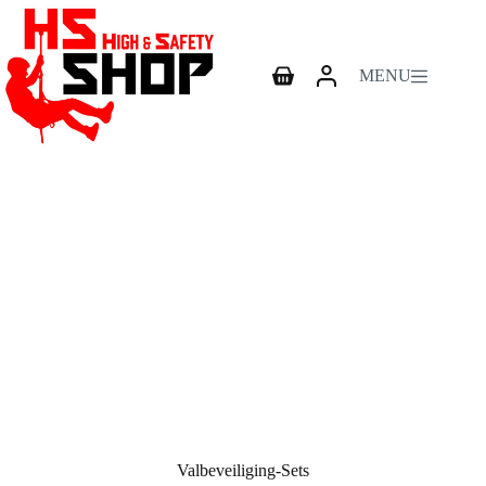
Ga
naar
de
inhoud
MENU
Winkelwagen
Valbeveiliging-Sets