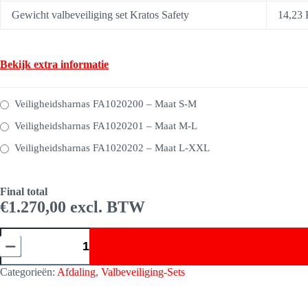
Gewicht valbeveiliging set Kratos Safety
14,23 
Bekijk extra informatie
Veiligheidsharnas FA1020200 – Maat S-M
Veiligheidsharnas FA1020201 – Maat M-L
Veiligheidsharnas FA1020202 – Maat L-XXL
Final total
€
1.270,00
Valbeveiliging
set
Kratos
Afdaling
Categorieën:
Afdaling
,
Valbeveiliging-Sets
Premium
1
FA8011400