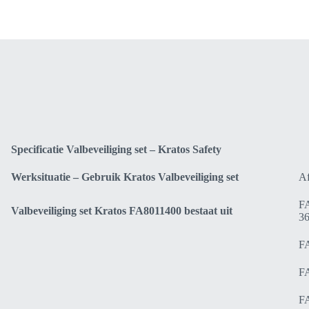
aantal
Specificatie Valbeveiliging set – Kratos Safety
Werksituatie – Gebruik Kratos Valbeveiliging set
Af
FA
Valbeveiliging set Kratos FA8011400 bestaat uit
36
FA
FA
FA