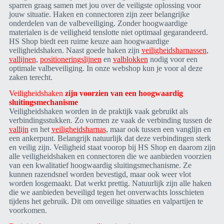
sparren graag samen met jou over de veiligste oplossing voor
jouw situatie. Haken en connectoren zijn zeer belangrijke
onderdelen van de valbeveiliging. Zonder hoogwaardige
materialen is de veiligheid tenslotte niet optimaal gegarandeerd.
HS Shop biedt een ruime keuze aan hoogwaardige
veiligheidshaken. Naast goede haken zijn
veiligheidsharnassen
,
vallijnen
,
positioneringslijnen
en
valblokken
nodig voor een
optimale valbeveiliging. In onze webshop kun je voor al deze
zaken terecht.
Veiligheidshaken
zijn voorzien van een hoogwaardig
sluitingsmechanisme
Veiligheidshaken worden in de praktijk vaak gebruikt als
verbindingsstukken. Zo vormen ze vaak de verbinding tussen de
vallijn
en het
veiligheidsharnas
, maar ook tussen een vanglijn en
een ankerpunt. Belangrijk natuurlijk dat deze verbindingen sterk
en veilig zijn. Veiligheid staat voorop bij HS Shop en daarom zijn
alle veiligheidshaken en connectoren die we aanbieden voorzien
van een kwalitatief hoogwaardig sluitingsmechanisme. Ze
kunnen razendsnel worden bevestigd, maar ook weer vlot
worden losgemaakt. Dat werkt prettig. Natuurlijk zijn alle haken
die we aanbieden beveiligd tegen het onverwachts losschieten
tijdens het gebruik. Dit om onveilige situaties en valpartijen te
voorkomen.