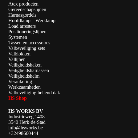
Atex producten
Gereedschapslijnen
Harnasgordels
Hoofdlamp – Werklamp
Load arresters
Positioneringslijnen
Systemen
Tassen en accessoires
Valbeveiliging-sets
Valblokken
Vallijnen
Veiligheidshaken
Veiligheidsharnassen
Veiligheidshelm
Verankering
Werkzaamheden
Valbeveiliging hellend dak
HS Shop
HS WORKS BV
Industrieweg 1408
3540 Herk-de-Stad
info@hsworks.be
+32498660444