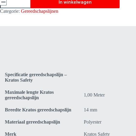
In winkelwagen
-
Elastisch
Categorie:
Gereedschapslijnen
-
Kratos
Safety
TS9000106
aantal
Specificatie gereedschapslijn –
Kratos Safety
Maximale lengte Kratos
1,00 Meter
gereedschapslijn
Breedte Kratos gereedschapslijn
14 mm
Materiaal gereedschapslijn
Polyester
Merk
Kratos Safety