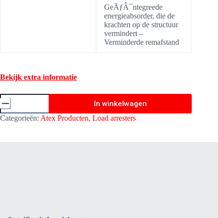
GeÃƒÂ¯ntegreede
energieabsorder, die de
krachten op de structuur
vermindert –
Verminderde remafstand
Bekijk extra informatie
Load
In winkelwagen
Arrester
(Last
Categorieën:
Atex Producten
,
Load arresters
beveiliging)
-
10
Meter
-
Kratos
Safety
LA1050010
aantal