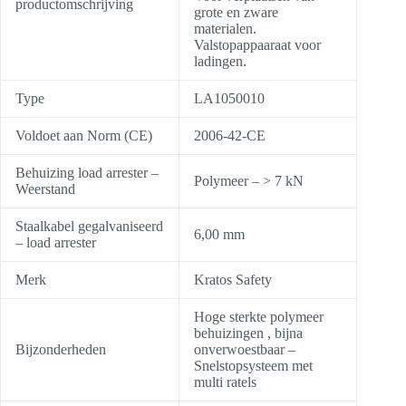
productomschrijving
grote en zware
materialen.
Valstopappaaraat voor
ladingen.
Type
LA1050010
Voldoet aan Norm (CE)
2006-42-CE
Behuizing load arrester –
Polymeer – > 7 kN
Weerstand
Staalkabel gegalvaniseerd
6,00 mm
– load arrester
Merk
Kratos Safety
Hoge sterkte polymeer
behuizingen , bijna
Bijzonderheden
onverwoestbaar –
Snelstopsysteem met
multi ratels