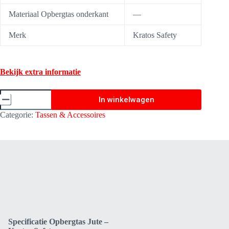
Materiaal Opbergtas onderkant
—
Merk
Kratos Safety
Bekijk extra informatie
Opbergtas
In winkelwagen
-
Jute
Categorie:
Tassen & Accessoires
-
Kratos
Safety
FA9013116
aantal
Specificatie Opbergtas Jute –