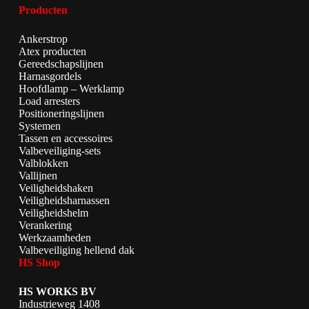
Producten
Ankerstrop
Atex producten
Gereedschapslijnen
Harnasgordels
Hoofdlamp – Werklamp
Load arresters
Positioneringslijnen
Systemen
Tassen en accessoires
Valbeveiliging-sets
Valblokken
Vallijnen
Veiligheidshaken
Veiligheidsharnassen
Veiligheidshelm
Verankering
Werkzaamheden
Valbeveiliging hellend dak
HS Shop
HS WORKS BV
Industrieweg 1408