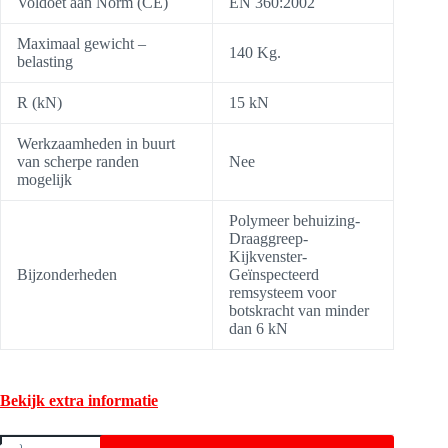
Voldoet aan Norm (CE)
EN 360:2002
Maximaal gewicht –
140 Kg.
belasting
R (kN)
15 kN
Werkzaamheden in buurt
van scherpe randen
Nee
mogelijk
Polymeer behuizing-
Draaggreep-
Kijkvenster-
Bijzonderheden
Geïnspecteerd
remsysteem voor
botskracht van minder
dan 6 kN
Bekijk extra informatie
Valblok