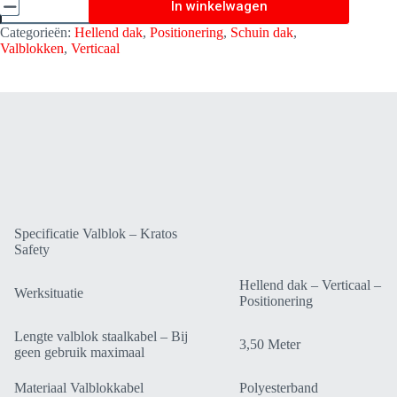
In winkelwagen
Helixon
Medium
Categorieën:
Hellend dak
,
Positionering
,
Schuin dak
,
-
Valblokken
,
Verticaal
Verticaal
3,50
Meter
-
Kratos
Safety
FA2050403B
aantal
Specificatie Valblok – Kratos
Safety
Hellend dak – Verticaal –
Werksituatie
Positionering
Lengte valblok staalkabel – Bij
3,50 Meter
geen gebruik maximaal
Materiaal Valblokkabel
Polyesterband