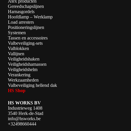
Atex producten
Gereedschapslijnen
Harnasgordels
Hoofdlamp – Werklamp
Load arresters
Positioneringslijnen
Systemen
Tassen en accessoires
Valbeveiliging-sets
Valblokken
Vallijnen
Veiligheidshaken
Veiligheidsharnassen
Veiligheidshelm
Verankering
Werkzaamheden
Valbeveiliging hellend dak
HS Shop
HS WORKS BV
Industrieweg 1408
3540 Herk-de-Stad
info@hsworks.be
+32498660444