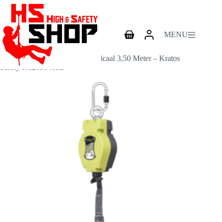
Ga
naar
de
inhoud
MENU
Winkelwagen
Home
Valblokken
Valblok Helixon Medium – Verticaal 3,50 Meter – Kratos
Safety FA2050403B