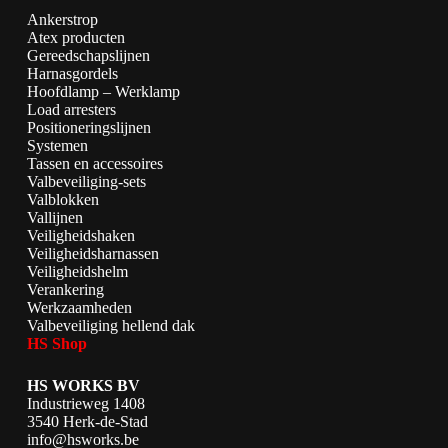
Ankerstrop
Atex producten
Gereedschapslijnen
Harnasgordels
Hoofdlamp – Werklamp
Load arresters
Positioneringslijnen
Systemen
Tassen en accessoires
Valbeveiliging-sets
Valblokken
Vallijnen
Veiligheidshaken
Veiligheidsharnassen
Veiligheidshelm
Verankering
Werkzaamheden
Valbeveiliging hellend dak
HS Shop
HS WORKS BV
Industrieweg 1408
3540 Herk-de-Stad
info@hsworks.be