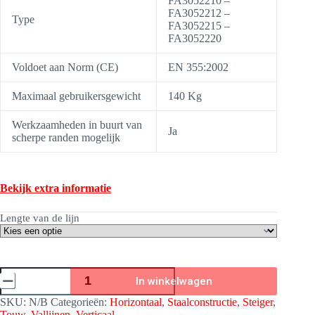
FA3052210 –
FA3052212 –
Type
FA3052215 –
FA3052220
Voldoet aan Norm (CE)
EN 355:2002
Maximaal gebruikersgewicht
140 Kg
Werkzaamheden in buurt van
Ja
scherpe randen mogelijk
Bekijk extra informatie
Lengte van de lijn
Vallijn
In winkelwagen
Curiosity-
S
SKU:
N/B
Categorieën:
Horizontaal
,
Staalconstructie
,
Steiger
,
Medium
Touw
,
Vallijnen
,
Verticaal