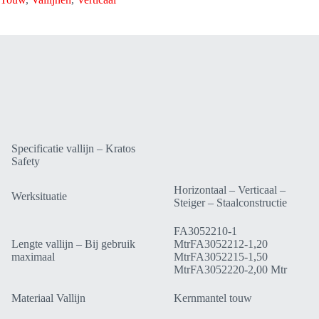
Kernmantel
Touw
1,00
-
1,20
-
1,50
-
2,00
meter
met
valdemper
Specificatie vallijn – Kratos
-
Safety
Kratos
Safety
FA3052210
Horizontaal – Verticaal –
Werksituatie
-
Steiger – Staalconstructie
FA3052212
-
FA3052210-1
FA3052215
Lengte vallijn – Bij gebruik
MtrFA3052212-1,20
-
maximaal
MtrFA3052215-1,50
FA3052220
MtrFA3052220-2,00 Mtr
aantal
Materiaal Vallijn
Kernmantel touw