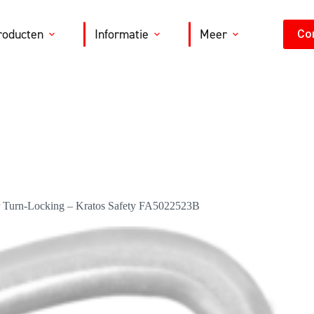
roducten
Informatie
Meer
Co
er Turn-Locking – Kratos Safety FA5022523B