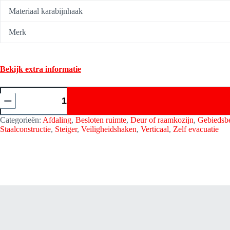
Materiaal karabijnhaak
Merk
Bekijk extra informatie
Veiligheidshaak/Karabijnhaak
-
Quarter
Turn-
Categorieën:
Afdaling
,
Besloten ruimte
,
Deur of raamkozijn
,
Gebiedsb
Locking
Staalconstructie
,
Steiger
,
Veiligheidshaken
,
Verticaal
,
Zelf evacuatie
-
Kratos
Safety
FA5022523B
aantal