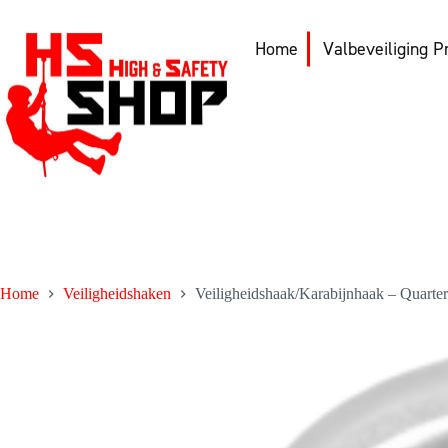
Ga
naar
de
Home
Valbeveiliging P
inhoud
Home
Veiligheidshaken
Veiligheidshaak/Karabijnhaak – Quart