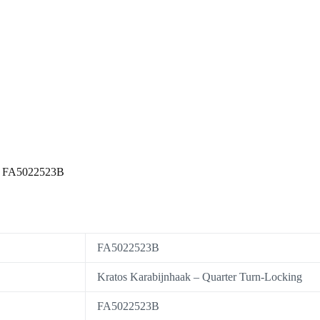
ety FA5022523B
FA5022523B
Kratos Karabijnhaak – Quarter Turn-Locking
FA5022523B