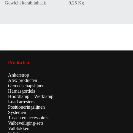
Gewicht karabijnhaak
0,25 Kg
Producten
Ankerstrop
Atex producten
Gereedschapslijnen
Harnasgordels
Hoofdlamp – Werklamp
Load arresters
Positioneringslijnen
Systemen
Tassen en accessoires
Valbeveiliging-sets
Valblokken