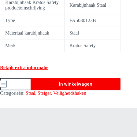
Karabijnhaak Kratos Safety
Karabijnhaak Staal
productomschrijving
Type
FA5030123B
Materiaal karabijnhaak
Staal
Merk
Kratos Safety
Bekijk extra informatie
Veiligheidshaak/Karabijnhaak
In winkelwagen
Staal
-
Categorieën:
Staal
,
Steiger
,
Veiligheidshaken
Kratos
Safety
FA5030123B
aantal