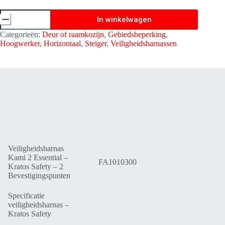
Veiligheidsharnas
In winkelwagen
Kami
2
Categorieën:
Deur of raamkozijn
,
Gebiedsbeperking
,
Essential
Hoogwerker
,
Horizontaal
,
Steiger
,
Veiligheidsharnassen
-
Kratos
Safety
-
2
Bevestigingspunten
FA1010300
aantal
Veiligheidsharnas
Kami 2 Essential –
FA1010300
Kratos Safety – 2
Bevestigingspunten
Specificatie
veiligheidsharnas –
Kratos Safety