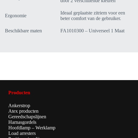
door 2 verschillende kleuren
Ideaal geplaatste zitriem voor een
Ergonomie
beter comfort van de gebruiker.
Beschikbare maten
FA1010300 – Universeel 1 Maat
Producten
Ankerstrop
Atex producten
Gereedschapslijnen
Harnasgordels
Hoofdlamp – Werklamp
Load arresters