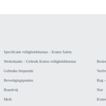
-
4
Bevestigingspunten
L-
XXL
FA1020602A
aantal
Specificatie veiligheidsharnas – Kratos Safety
Werksituatie – Gebruik Kratos veiligheidsharnas
Beslo
Gebruiks frequentie
Veelv
Bevestigingspunten
Rug –
Brandvrij
Nee
Merk
Krato