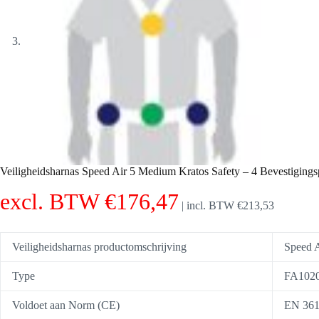
Veiligheidsharnas Speed Air 5 Medium Kratos Safety – 4 Bevestig
excl. BTW
€
176,47
|
incl. BTW
€
213,53
Veiligheidsharnas productomschrijving
Speed A
Type
FA102
Voldoet aan Norm (CE)
EN 361