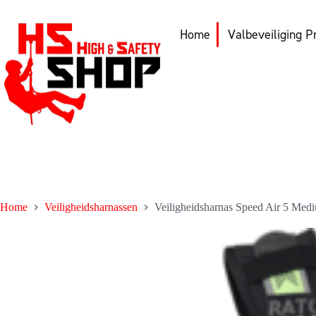
Ga
naar
de
Home
Valbeveiliging P
inhoud
Home
Veiligheidsharnassen
Veiligheidsharnas Speed Air 5 Me