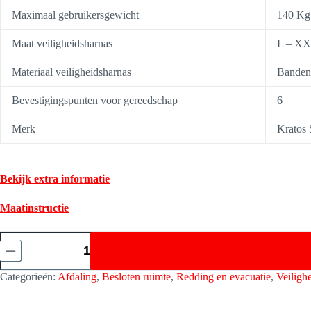
Maximaal gebruikersgewicht
140 Kg
Maat veiligheidsharnas
L – X
Materiaal veiligheidsharnas
Banden 
Bevestigingspunten voor gereedschap
6
Merk
Kratos 
Bekijk extra informatie
Maatinstructie
Veiligheidsharnas
Speed
Air
5
Categorieën:
Afdaling
,
Besloten ruimte
,
Redding en evacuatie
,
Veiligh
Medium
Kratos
Safety