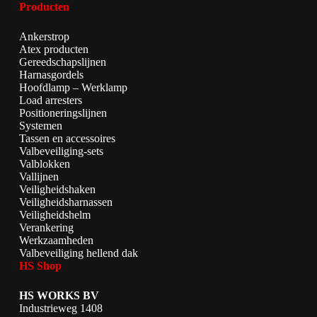
Producten
Ankerstrop
Atex producten
Gereedschapslijnen
Harnasgordels
Hoofdlamp – Werklamp
Load arresters
Positioneringslijnen
Systemen
Tassen en accessoires
Valbeveiliging-sets
Valblokken
Vallijnen
Veiligheidshaken
Veiligheidsharnassen
Veiligheidshelm
Verankering
Werkzaamheden
Valbeveiliging hellend dak
HS Shop
HS WORKS BV
Industrieweg 1408