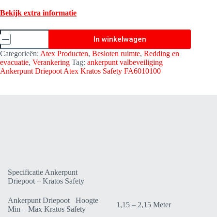
Bekijk extra informatie
Ankerpunt
In winkelwagen
Driepoot
Atex
Categorieën:
Atex Producten
,
Besloten ruimte
,
Redding en
Kratos
evacuatie
,
Verankering
Tag:
ankerpunt valbeveiliging
Safety
Ankerpunt Driepoot Atex Kratos Safety FA6010100
FA6010100
aantal
Specificatie Ankerpunt
Driepoot – Kratos Safety
Ankerpunt Driepoot Hoogte
1,15 – 2,15 Meter
Min – Max Kratos Safety