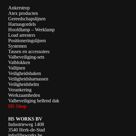
Ankerstrop
Atex producten
Gereedschapslijnen
Harnasgordels
Hoofdlamp – Werklamp
Load arresters
Positioneringslijnen
Systemen
Tassen en accessoires
Valbeveiliging-sets
Valblokken
Vallijnen
Veiligheidshaken
Veiligheidsharnassen
Veiligheidshelm
Verankering
Werkzaamheden
Valbeveiliging hellend dak
HS Shop
HS WORKS BV
Industrieweg 1408
3540 Herk-de-Stad
info@hsworks.be