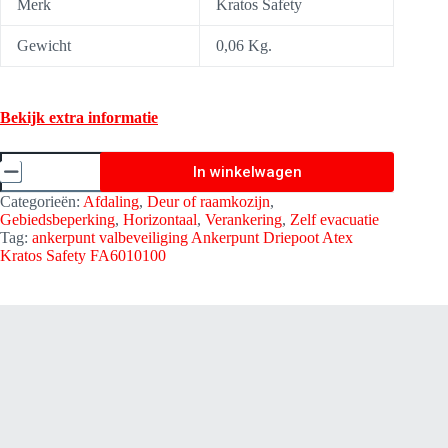
Merk
Kratos Safety
Gewicht
0,06 Kg.
Bekijk extra informatie
Ankerkussen
In winkelwagen
M12
-
Categorieën:
Afdaling
,
Deur of raamkozijn
,
Kratos
Gebiedsbeperking
,
Horizontaal
,
Verankering
,
Zelf evacuatie
Safety
Tag:
ankerpunt valbeveiliging Ankerpunt Driepoot Atex
FA6002712
Kratos Safety FA6010100
aantal