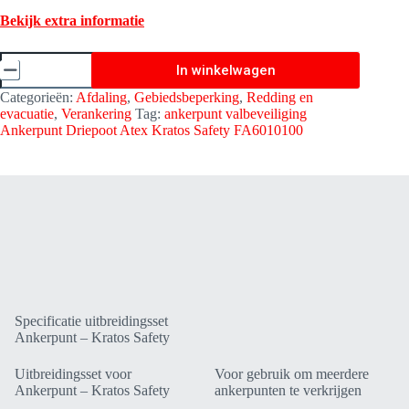
Bekijk extra informatie
Uitbreidingsset
In winkelwagen
Ankerpunten
-
Categorieën:
Afdaling
,
Gebiedsbeperking
,
Redding en
Kratos
evacuatie
,
Verankering
Tag:
ankerpunt valbeveiliging
Safety
Ankerpunt Driepoot Atex Kratos Safety FA6010100
FA6003605
aantal
Specificatie uitbreidingsset
Ankerpunt – Kratos Safety
Uitbreidingsset voor
Voor gebruik om meerdere
Ankerpunt – Kratos Safety
ankerpunten te verkrijgen