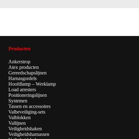
Producten
Ankerstrop
Atex producten
Gereedschapslijnen
Harnasgordels
Hoofdlamp – Werklamp
Load arresters
Positioneringslijnen
Systemen
Tassen en accessoires
Valbeveiliging-sets
Valblokken
Vallijnen
Veiligheidshaken
Veiligheidsharnassen