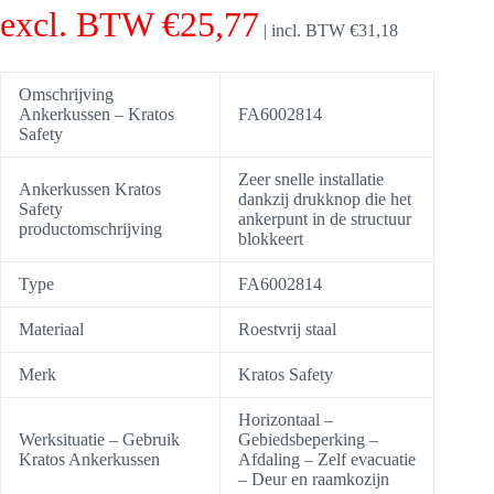
excl. BTW
€
25,77
|
incl. BTW
€
31,18
Omschrijving
Ankerkussen – Kratos
FA6002814
Safety
Zeer snelle installatie
Ankerkussen Kratos
dankzij drukknop die het
Safety
ankerpunt in de structuur
productomschrijving
blokkeert
Type
FA6002814
Materiaal
Roestvrij staal
Merk
Kratos Safety
Horizontaal –
Werksituatie – Gebruik
Gebiedsbeperking –
Kratos Ankerkussen
Afdaling – Zelf evacuatie
– Deur en raamkozijn