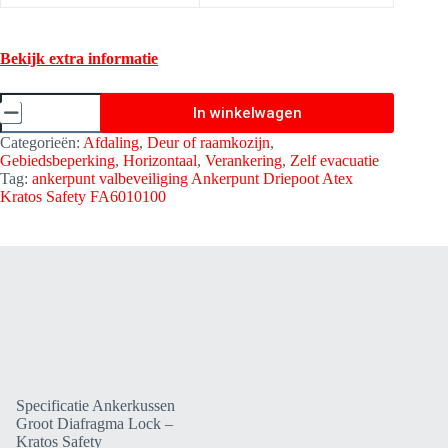
Bekijk extra informatie
Ankerkussen
In winkelwagen
Groot
Diafragma
Categorieën:
Afdaling
,
Deur of raamkozijn
,
-
Gebiedsbeperking
,
Horizontaal
,
Verankering
,
Zelf evacuatie
Kratos
Tag:
ankerpunt valbeveiliging Ankerpunt Driepoot Atex
Safety
Kratos Safety FA6010100
FA6002814
aantal
Specificatie Ankerkussen
Groot Diafragma Lock –
Kratos Safety