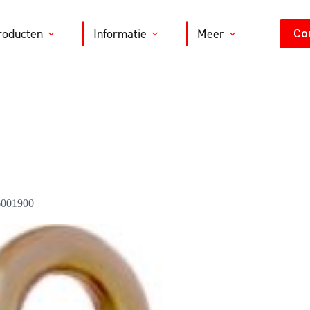
roducten
Informatie
Meer
Co
6001900