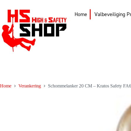
Ga
naar
de
Home
Valbeveiliging P
inhoud
Home
Verankering
Schommelanker 20 CM – Kratos Safety FA