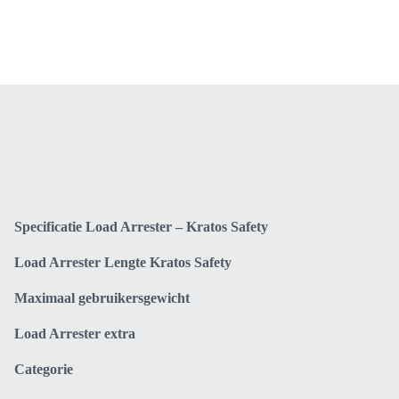
15
Meter
-
Kratos
Safety
LA1050015
aantal
Specificatie Load Arrester – Kratos Safety
Load Arrester Lengte Kratos Safety
Maximaal gebruikersgewicht
Load Arrester extra
Categorie