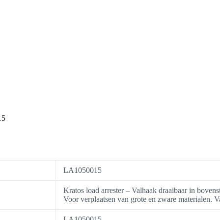
15
LA1050015
Kratos load arrester – Valhaak draaibaar in bove
Voor verplaatsen van grote en zware materialen. V
LA1050015