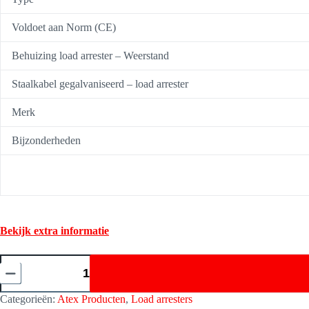
Voldoet aan Norm (CE)
Behuizing load arrester – Weerstand
Staalkabel gegalvaniseerd – load arrester
Merk
Bijzonderheden
Bekijk extra informatie
Load
Arrester
(Last
beveiliging)
Categorieën:
Atex Producten
,
Load arresters
-