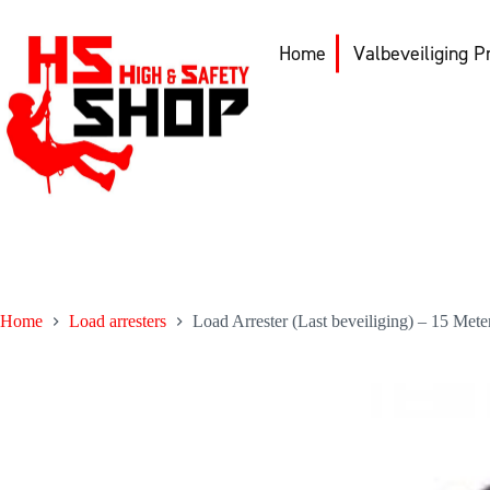
Ga
naar
de
Home
Valbeveiliging P
inhoud
Home
Load arresters
Load Arrester (Last beveiliging) – 15 Me