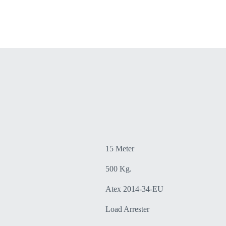
15 Meter
500 Kg.
Atex 2014-34-EU
Load Arrester