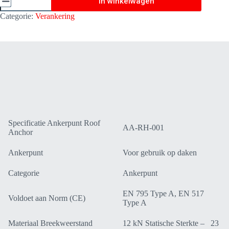
In winkelwagen
Anchor
Dakhaak
Categorie:
Verankering
aantal
Specificatie Ankerpunt Roof
AA-RH-001
Anchor
Ankerpunt
Voor gebruik op daken
Categorie
Ankerpunt
EN 795 Type A, EN 517
Voldoet aan Norm (CE)
Type A
Materiaal Breekweerstand
12 kN Statische Sterkte – 23