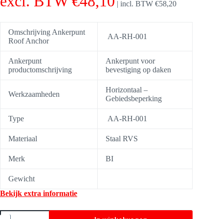
excl. BTW
€
48,10
|
incl. BTW
€
58,20
Omschrijving Ankerpunt
AA-RH-001
Roof Anchor
Ankerpunt
Ankerpunt voor
productomschrijving
bevestiging op daken
Horizontaal –
Werkzaamheden
Gebiedsbeperking
Type
AA-RH-001
Materiaal
Staal RVS
Merk
BI
Gewicht
Bekijk extra informatie
Roof