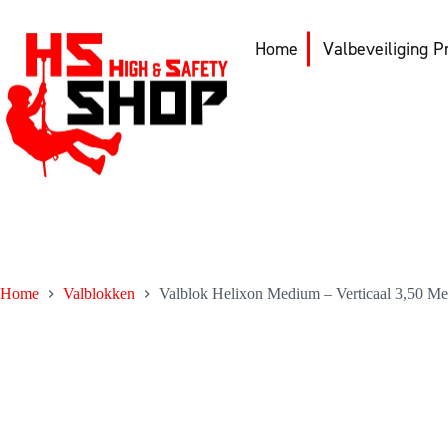
Ga
naar
de
Home
Valbeveiliging P
inhoud
Home
Valblokken
Valblok Helixon Medium – Verticaal 3,50 M