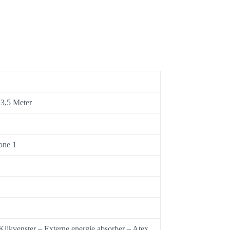
 3,5 Meter
one 1
ijkvenster – Externe energie absorber – Atex