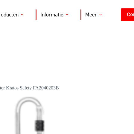
roducten
Informatie
Meer
Co
eter Kratos Safety FA2040203B