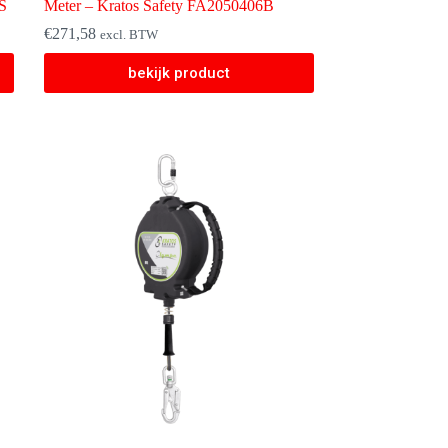
S
Meter – Kratos Safety FA2050406B
€
271,58
excl. BTW
bekijk product