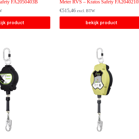
Safety FA2050403B
Meter RVS – Kratos Safety FA2040210
€
515,46
W
excl. BTW
ijk product
bekijk product