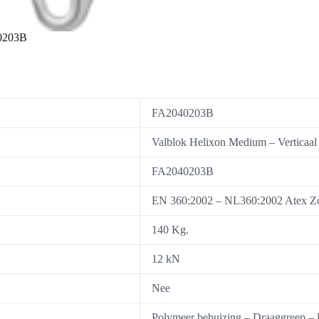
40203B
FA2040203B
Valblok Helixon Medium – Verticaal
FA2040203B
EN 360:2002 – NL360:2002 Atex Z
140 Kg.
12 kN
Nee
Polymeer behuizing – Draaggreep – K