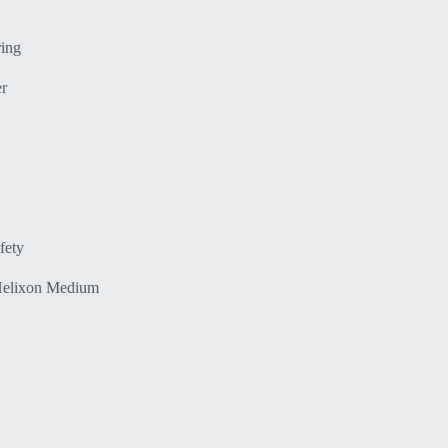
ring
er
fety
Helixon Medium