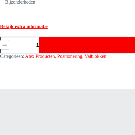
Bijzonderheden
Bekijk extra informatie
Valblok
Helixon
Medium
-
Categorieën:
Atex Producten
,
Positionering
,
Valblokken
Verticaal
3,50
Meter
Kratos
Safety
FA2040203B
aantal