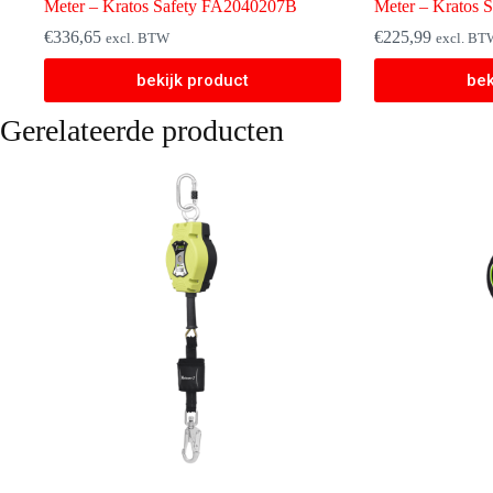
Meter – Kratos Safety FA2040207B
Meter – Kratos 
€
336,65
€
225,99
excl. BTW
excl. BT
bekijk product
bek
Gerelateerde producten