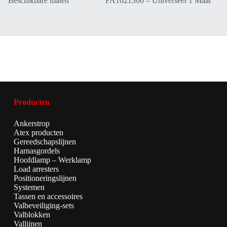
Beschikbare maten
FA1021300 – Universeel 1 Maat
Producten
Ankerstrop
Atex producten
Gereedschapslijnen
Harnasgordels
Hoofdlamp – Werklamp
Load arresters
Positioneringslijnen
Systemen
Tassen en accessoires
Valbeveiliging-sets
Valblokken
Vallijnen