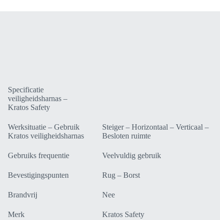
Safety
-
2
Bevestigingspunten
FA1030100
aantal
Specificatie
veiligheidsharnas –
Kratos Safety
Werksituatie – Gebruik
Steiger – Horizontaal – Verticaal –
Kratos veiligheidsharnas
Besloten ruimte
Gebruiks frequentie
Veelvuldig gebruik
Bevestigingspunten
Rug – Borst
Brandvrij
Nee
Merk
Kratos Safety