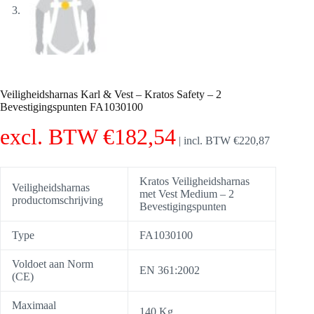
Veiligheidsharnas Karl & Vest – Kratos Safety – 2
Bevestigingspunten FA1030100
excl. BTW
€
182,54
|
incl. BTW
€
220,87
Kratos Veiligheidsharnas
Veiligheidsharnas
met Vest Medium – 2
productomschrijving
Bevestigingspunten
Type
FA1030100
Voldoet aan Norm
EN 361:2002
(CE)
Maximaal
140 Kg.