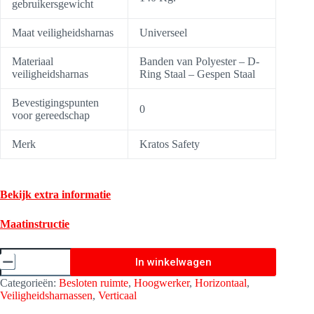
gebruikersgewicht
Maat veiligheidsharnas
Universeel
Materiaal
Banden van Polyester – D-
veiligheidsharnas
Ring Staal – Gespen Staal
Bevestigingspunten
0
voor gereedschap
Merk
Kratos Safety
Bekijk extra informatie
Maatinstructie
Veiligheidsharnas
In winkelwagen
Karl
&
Categorieën:
Besloten ruimte
,
Hoogwerker
,
Horizontaal
,
Vest
Veiligheidsharnassen
,
Verticaal
-
Kratos