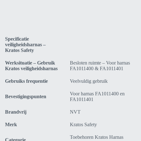
L-
XXL)
FA1041400
aantal
Specificatie
veiligheidsharnas –
Kratos Safety
Werksituatie – Gebruik
Besloten ruimte – Voor harnas
Kratos veiligheidsharnas
FA1011400 & FA1011401
Gebruiks frequentie
Veelvuldig gebruik
Voor harnas FA1011400 en
Bevestigingspunten
FA1011401
Brandvrij
NVT
Merk
Kratos Safety
Toebehoren Kratos Harnas
Categorie