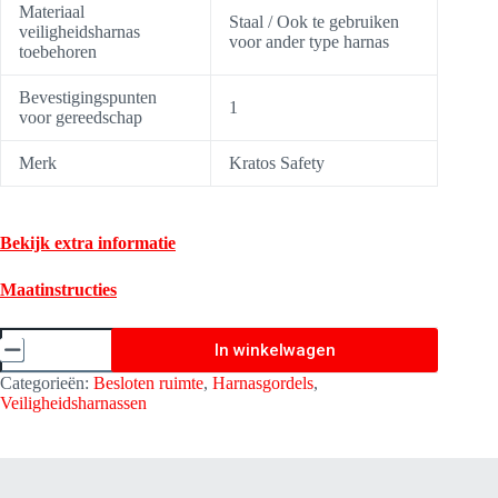
Materiaal
Staal / Ook te gebruiken
veiligheidsharnas
voor ander type harnas
toebehoren
Bevestigingspunten
1
voor gereedschap
Merk
Kratos Safety
Bekijk extra informatie
Maatinstructies
Veiligheidsharnas
In winkelwagen
Zitgordel
-
Categorieën:
Besloten ruimte
,
Harnasgordels
,
toebehoren
Veiligheidsharnassen
Kratos
Medium
(S-
L
&