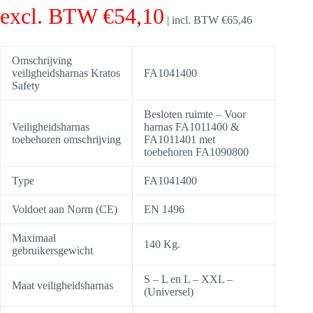
excl. BTW
€
54,10
|
incl. BTW
€
65,46
Omschrijving
veiligheidsharnas Kratos
FA1041400
Safety
Besloten ruimte – Voor
Veiligheidsharnas
harnas FA1011400 &
toebehoren omschrijving
FA1011401 met
toebehoren FA1090800
Type
FA1041400
Voldoet aan Norm (CE)
EN 1496
Maximaal
140 Kg.
gebruikersgewicht
S – L en L – XXL –
Maat veiligheidsharnas
(Universel)