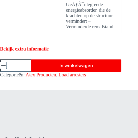
GeÃƒÂ¯ntegreede
energieabsorder, die de
krachten op de structuur
vermindert –
Verminderde remafstand
Bekijk extra informatie
Load
In winkelwagen
Arrester
(Last
Categorieën:
Atex Producten
,
Load arresters
beveiliging)
-
20
Meter
-
Kratos
Safety
LA1050020
aantal