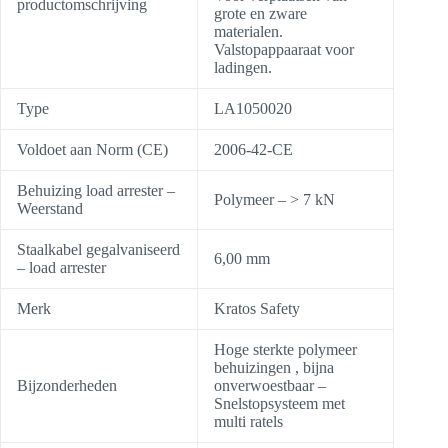
productomschrijving
grote en zware
materialen.
Valstopappaaraat voor
ladingen.
Type
LA1050020
Voldoet aan Norm (CE)
2006-42-CE
Behuizing load arrester –
Polymeer – > 7 kN
Weerstand
Staalkabel gegalvaniseerd
6,00 mm
– load arrester
Merk
Kratos Safety
Hoge sterkte polymeer
behuizingen , bijna
Bijzonderheden
onverwoestbaar –
Snelstopsysteem met
multi ratels